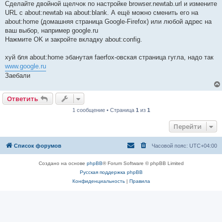
Сделайте двойной щелчок по настройке browser.newtab.url и измените
URL с about:newtab на about:blank. А ещё можно сменить его на
about:home (домашняя страница Google‐Firefox) или любой адрес на
ваш выбор, например google.ru
Нажмите OK и закройте вкладку about:config.
хуй бля about:home эбанутая faerfox-овская страница гугла, надо так
www.google.ru
Заебали
Ответить
1 сообщение • Страница
1
из
1
Перейти
Список форумов
Часовой пояс:
UTC+04:00
Создано на основе
phpBB
® Forum Software © phpBB Limited
Русская поддержка phpBB
Конфиденциальность
|
Правила