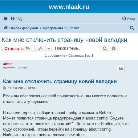
www.nlaak.ru
FAQ
Вход
П
Список форумов
Программы
Firefox
о
Как мне отключить страницу новой вкладки
и
Поиск
Расширен
Ответить
с
1 сообщение • Страница
1
из
1
к
admin
Администратор
Как мне отключить страницу новой вкладки
С
16 окт 2012, 18:55
о
о
Если вы обеспокоены своей приватностью, вы можете полностью
б
отключить эту функцию:
щ
е
н
В панели адреса, наберите about:config и нажмите Return.
и
е
Может появится страница предупреждения about:config "Будьте
осторожны, а то лишитесь гарантии!". Щелкните по Я обещаю, что
буду осторожен!, чтобы перейти на страницу about:config.
Наберите в строке поиска browser.newtab.url.