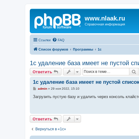
www.nlaak.ru
Справочная информация
Ссылки
FAQ
Список форумов
Программы
1c
1c удаление база имеет не пустой с
П
Ответить
1c удаление база имеет не пустой списо
С
admin
»
29 ноя 2022, 15:10
о
о
Загрузить пустую базу и удалить через консоль клайст
б
щ
е
н
и
Ответить
е
Вернуться в «1c»