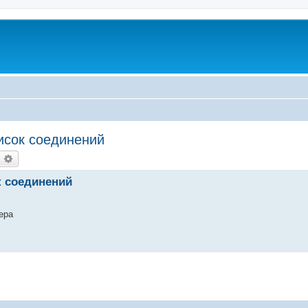
писок соединений
оиск
Расширенный поиск
к соединений
ера