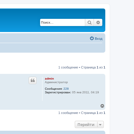
Поиск
Расширенный по
Вход
1 сообщение • Страница
1
из
1
admin
Администратор
Сообщения:
228
Зарегистрирован:
05 янв 2011, 04:19
В
е
1 сообщение • Страница
1
из
1
р
н
у
Перейти
т
ь