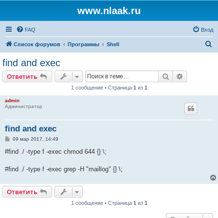
www.nlaak.ru
FAQ
Вход
П
Список форумов
Программы
Shell
о
find and exec
и
Поиск
Расширен
Ответить
с
1 сообщение • Страница
1
из
1
к
admin
Администратор
find and exec
С
09 мар 2017, 14:49
о
о
#find ./ -type f -exec chmod 644 {} \;
б
щ
е
#find ./ -type f -exec grep -H "maillog" {} \;
н
и
е
Ответить
1 сообщение • Страница
1
из
1