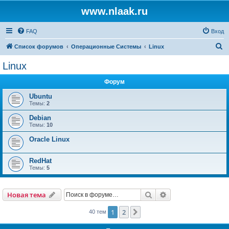
www.nlaak.ru
FAQ
Вход
П
Список форумов
Операционные Системы
Linux
о
Linux
и
Форум
с
к
Ubuntu
Темы:
2
Debian
Темы:
10
Oracle Linux
RedHat
Темы:
5
Поиск
Расширенный пои
Новая тема
1
2
След.
40 тем