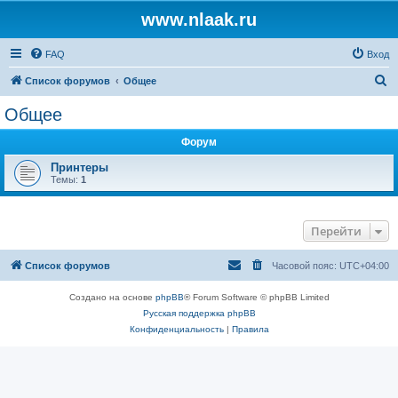
www.nlaak.ru
FAQ
Вход
П
Список форумов
Общее
о
Общее
и
Форум
с
к
Принтеры
Темы:
1
Перейти
Список форумов
Часовой пояс:
UTC+04:00
Создано на основе
phpBB
® Forum Software © phpBB Limited
Русская поддержка phpBB
Конфиденциальность
|
Правила