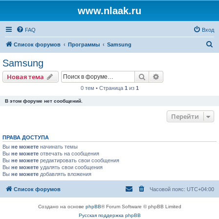
www.nlaak.ru
FAQ
Вход
П
Список форумов
Программы
Samsung
о
Samsung
и
Поиск
Расширенный пои
Новая тема
с
0 тем • Страница
1
из
1
к
В этом форуме нет сообщений.
Перейти
ПРАВА ДОСТУПА
Вы
не можете
начинать темы
Вы
не можете
отвечать на сообщения
Вы
не можете
редактировать свои сообщения
Вы
не можете
удалять свои сообщения
Вы
не можете
добавлять вложения
Список форумов
Часовой пояс:
UTC+04:00
Создано на основе
phpBB
® Forum Software © phpBB Limited
Русская поддержка phpBB