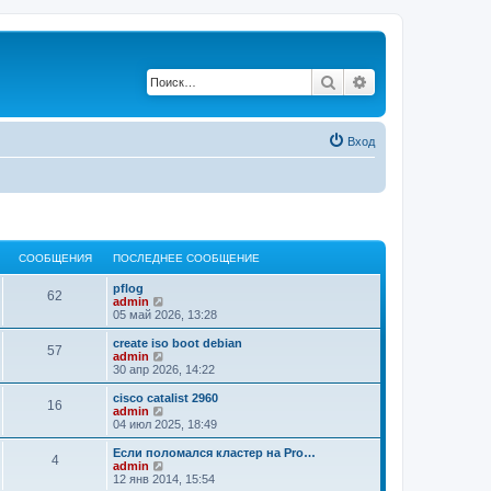
Поиск
Расширенный по
Вход
СООБЩЕНИЯ
ПОСЛЕДНЕЕ СООБЩЕНИЕ
pflog
62
П
admin
е
05 май 2026, 13:28
р
е
create iso boot debian
57
й
П
admin
т
е
30 апр 2026, 14:22
и
р
к
е
cisco catalist 2960
16
п
й
П
admin
о
т
е
04 июл 2025, 18:49
с
и
р
л
к
е
Если поломался кластер на Pro…
е
4
п
й
П
admin
д
о
т
е
12 янв 2014, 15:54
н
с
и
р