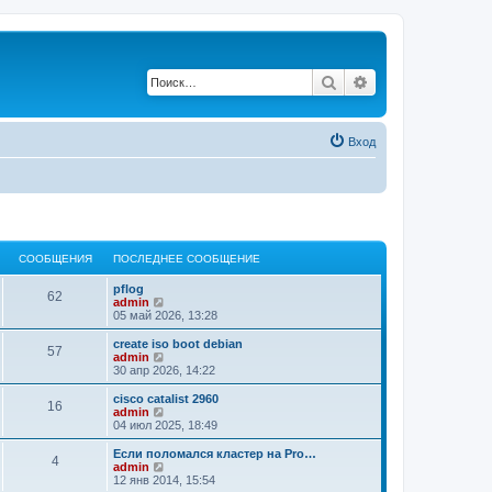
Поиск
Расширенный по
Вход
СООБЩЕНИЯ
ПОСЛЕДНЕЕ СООБЩЕНИЕ
pflog
62
П
admin
е
05 май 2026, 13:28
р
е
create iso boot debian
57
й
П
admin
т
е
30 апр 2026, 14:22
и
р
к
е
cisco catalist 2960
16
п
й
П
admin
о
т
е
04 июл 2025, 18:49
с
и
р
л
к
е
Если поломался кластер на Pro…
е
4
п
й
П
admin
д
о
т
е
12 янв 2014, 15:54
н
с
и
р