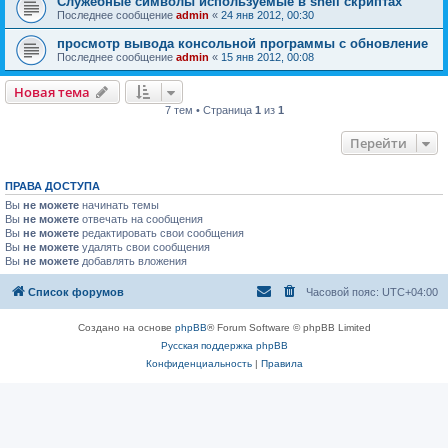
Служебные символы используемые в shell скриптах
Последнее сообщение
admin
«
24 янв 2012, 00:30
просмотр вывода консольной программы с обновление
Последнее сообщение
admin
«
15 янв 2012, 00:08
Новая тема
7 тем • Страница
1
из
1
Перейти
ПРАВА ДОСТУПА
Вы
не можете
начинать темы
Вы
не можете
отвечать на сообщения
Вы
не можете
редактировать свои сообщения
Вы
не можете
удалять свои сообщения
Вы
не можете
добавлять вложения
Список форумов
Часовой пояс:
UTC+04:00
Создано на основе
phpBB
® Forum Software © phpBB Limited
Русская поддержка phpBB
Конфиденциальность
|
Правила