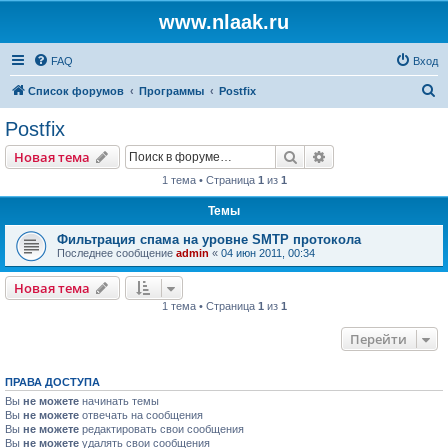
www.nlaak.ru
FAQ
Вход
П
Список форумов
Программы
Postfix
о
Postfix
и
Поиск
Расширенный пои
Новая тема
с
1 тема • Страница
1
из
1
к
Темы
Фильтрация спама на уровне SMTP протокола
Последнее сообщение
admin
«
04 июн 2011, 00:34
Новая тема
1 тема • Страница
1
из
1
Перейти
ПРАВА ДОСТУПА
Вы
не можете
начинать темы
Вы
не можете
отвечать на сообщения
Вы
не можете
редактировать свои сообщения
Вы
не можете
удалять свои сообщения