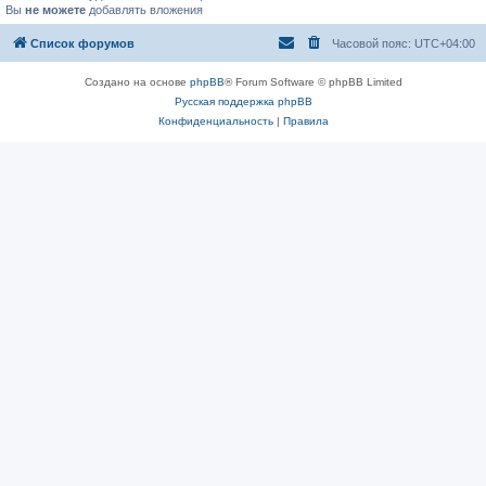
Вы
не можете
добавлять вложения
Список форумов
Часовой пояс:
UTC+04:00
Создано на основе
phpBB
® Forum Software © phpBB Limited
Русская поддержка phpBB
Конфиденциальность
|
Правила