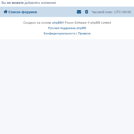
Вы
не можете
добавлять вложения
Список форумов
Часовой пояс:
UTC+04:00
Создано на основе
phpBB
® Forum Software © phpBB Limited
Русская поддержка phpBB
Конфиденциальность
|
Правила