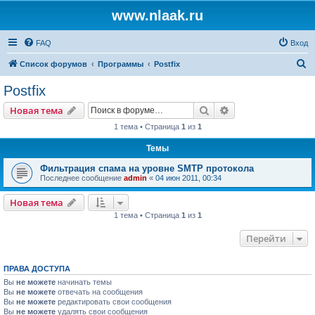
www.nlaak.ru
FAQ
Вход
П
Список форумов
Программы
Postfix
о
Postfix
и
Поиск
Расширенный пои
Новая тема
с
1 тема • Страница
1
из
1
к
Темы
Фильтрация спама на уровне SMTP протокола
Последнее сообщение
admin
«
04 июн 2011, 00:34
Новая тема
1 тема • Страница
1
из
1
Перейти
ПРАВА ДОСТУПА
Вы
не можете
начинать темы
Вы
не можете
отвечать на сообщения
Вы
не можете
редактировать свои сообщения
Вы
не можете
удалять свои сообщения