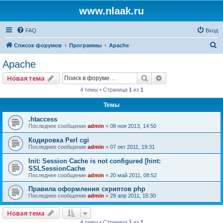
www.nlaak.ru
FAQ
Вход
П
Список форумов
Программы
Apache
о
Apache
и
Поиск
Расширенный пои
Новая тема
с
4 темы • Страница
1
из
1
к
Темы
.htaccess
Последнее сообщение
admin
«
08 ноя 2013, 14:50
Кодировка Perl cgi
Последнее сообщение
admin
«
07 окт 2011, 19:31
Init: Session Cache is not configured [hint:
SSLSessionCache
Последнее сообщение
admin
«
20 май 2011, 08:52
Правила оформления скриптов php
Последнее сообщение
admin
«
29 апр 2011, 15:30
Новая тема
4 темы • Страница
1
из
1