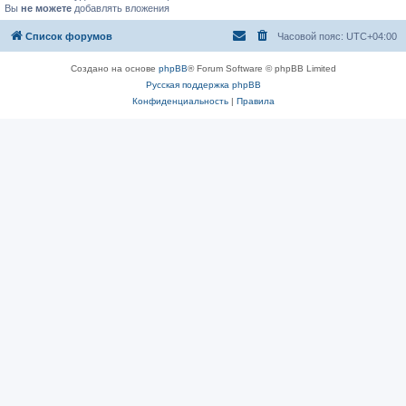
Вы
не можете
добавлять вложения
Список форумов
Часовой пояс:
UTC+04:00
Создано на основе
phpBB
® Forum Software © phpBB Limited
Русская поддержка phpBB
Конфиденциальность
|
Правила