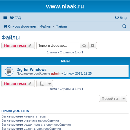
www.nlaak.ru
FAQ
Вход
П
Список форумов
Файлы
Файлы
о
Файлы
и
Поиск
Расширенный пои
Новая тема
с
1 тема • Страница
1
из
1
к
Темы
Dig for Windows
Последнее сообщение
admin
«
14 июн 2013, 19:25
Новая тема
1 тема • Страница
1
из
1
Перейти
ПРАВА ДОСТУПА
Вы
не можете
начинать темы
Вы
не можете
отвечать на сообщения
Вы
не можете
редактировать свои сообщения
Вы
не можете
удалять свои сообщения