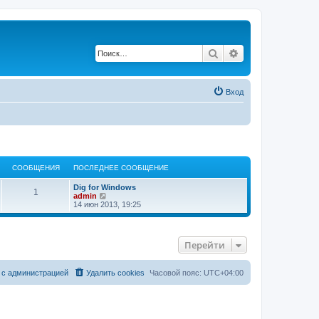
Поиск
Расширенный по
Вход
СООБЩЕНИЯ
ПОСЛЕДНЕЕ СООБЩЕНИЕ
Dig for Windows
1
П
admin
е
14 июн 2013, 19:25
р
е
й
т
Перейти
и
к
п
о
 с администрацией
Удалить cookies
Часовой пояс:
UTC+04:00
с
л
е
д
н