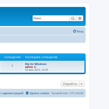
Поиск
Расширенный по
Вход
СООБЩЕНИЯ
ПОСЛЕДНЕЕ СООБЩЕНИЕ
Dig for Windows
1
П
admin
е
14 июн 2013, 19:25
р
е
й
т
Перейти
и
к
п
о
 с администрацией
Удалить cookies
Часовой пояс:
UTC+04:00
с
л
е
д
н