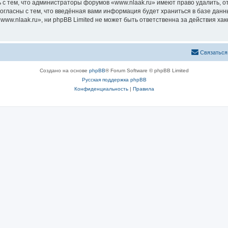
 с тем, что администраторы форумов «www.nlaak.ru» имеют право удалить, о
согласны с тем, что введённая вами информация будет храниться в базе дан
w.nlaak.ru», ни phpBB Limited не может быть ответственна за действия хак
Связаться
Создано на основе
phpBB
® Forum Software © phpBB Limited
Русская поддержка phpBB
Конфиденциальность
|
Правила