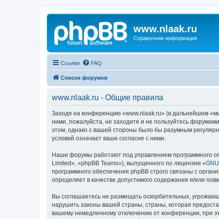
www.nlaak.ru
Справочная информация
Ссылки
FAQ
Список форумов
www.nlaak.ru - Общие правила
Заходя на конференцию «www.nlaak.ru» (в дальнейшем «мы»,
ними, пожалуйста, не заходите и не пользуйтесь форумами
этом, однако с вашей стороны было бы разумным регулярн
условий означает ваше согласие с ними.
Наши форумы работают под управлением программного об
Limited», «phpBB Teams»), выпущенного по лицензии «
GNU 
программного обеспечения phpBB строго связаны с органи
определяет в качестве допустимого содержания и/или по
Вы соглашаетесь не размещать оскорбительных, угрожающ
нарушить законы вашей страны, страны, которая предоста
вашему немедленному отключению от конференции, при это