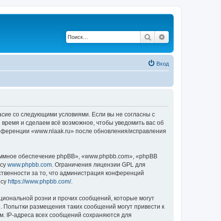
Поиск
Расширенный по
Вход
ласие со следующими условиями. Если вы не согласны с
 время и сделаем всё возможное, чтобы уведомить вас об
онференции «www.nlaak.ru» после обновления/исправления
ммное обеспечение phpBB», «www.phpbb.com», «phpBB
есу
www.phpbb.com
. Ограничения лицензии GPL для
ственности за то, что администрация конференций
есу
https://www.phpbb.com/
.
циональной розни и прочих сообщений, которые могут
о. Попытки размещения таких сообщений могут привести к
м. IP-адреса всех сообщений сохраняются для