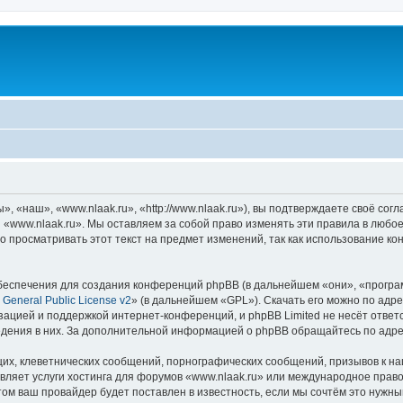
 «наш», «www.nlaak.ru», «http://www.nlaak.ru»), вы подтверждаете своё сог
 «www.nlaak.ru». Мы оставляем за собой право изменять эти правила в любое
о просматривать этот текст на предмет изменений, так как использование к
еспечения для создания конференций phpBB (в дальнейшем «они», «програ
General Public License v2
» (в дальнейшем «GPL»). Скачать его можно по адр
зацией и поддержкой интернет-конференций, и phpBB Limited не несёт ответ
ведения в них. За дополнительной информацией о phpBB обращайтесь по адр
их, клеветнических сообщений, порнографических сообщений, призывов к на
вляет услуги хостинга для форумов «www.nlaak.ru» или международное прав
м ваш провайдер будет поставлен в известность, если мы сочтём это нужны