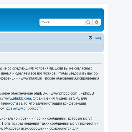
Поиск
Расширенный по
Вход
ласие со следующими условиями. Если вы не согласны с
 время и сделаем всё возможное, чтобы уведомить вас об
онференции «www.nlaak.ru» после обновления/исправления
ммное обеспечение phpBB», «www.phpbb.com», «phpBB
есу
www.phpbb.com
. Ограничения лицензии GPL для
ственности за то, что администрация конференций
есу
https://www.phpbb.com/
.
циональной розни и прочих сообщений, которые могут
о. Попытки размещения таких сообщений могут привести к
м. IP-адреса всех сообщений сохраняются для