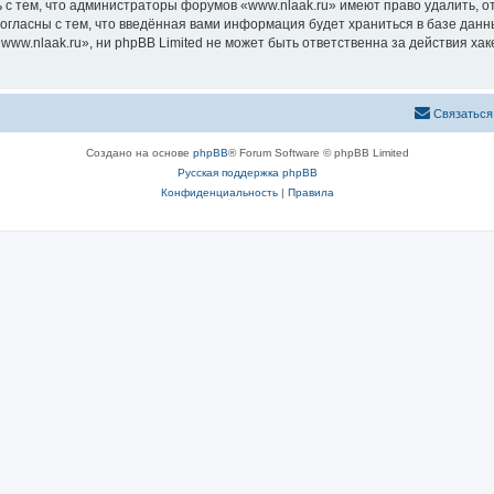
 с тем, что администраторы форумов «www.nlaak.ru» имеют право удалить, о
согласны с тем, что введённая вами информация будет храниться в базе дан
w.nlaak.ru», ни phpBB Limited не может быть ответственна за действия хак
Связаться
Создано на основе
phpBB
® Forum Software © phpBB Limited
Русская поддержка phpBB
Конфиденциальность
|
Правила