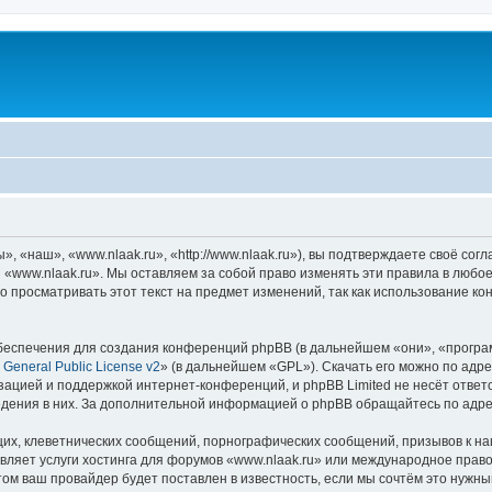
 «наш», «www.nlaak.ru», «http://www.nlaak.ru»), вы подтверждаете своё сог
 «www.nlaak.ru». Мы оставляем за собой право изменять эти правила в любое
о просматривать этот текст на предмет изменений, так как использование к
еспечения для создания конференций phpBB (в дальнейшем «они», «програ
General Public License v2
» (в дальнейшем «GPL»). Скачать его можно по адр
зацией и поддержкой интернет-конференций, и phpBB Limited не несёт ответ
ведения в них. За дополнительной информацией о phpBB обращайтесь по адр
их, клеветнических сообщений, порнографических сообщений, призывов к на
вляет услуги хостинга для форумов «www.nlaak.ru» или международное прав
м ваш провайдер будет поставлен в известность, если мы сочтём это нужны