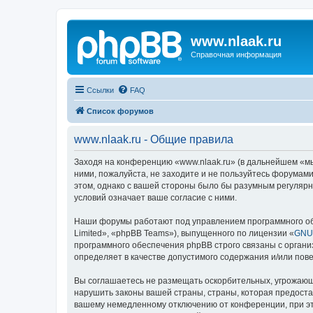
www.nlaak.ru
Справочная информация
Ссылки
FAQ
Список форумов
www.nlaak.ru - Общие правила
Заходя на конференцию «www.nlaak.ru» (в дальнейшем «мы»,
ними, пожалуйста, не заходите и не пользуйтесь форумами
этом, однако с вашей стороны было бы разумным регулярн
условий означает ваше согласие с ними.
Наши форумы работают под управлением программного об
Limited», «phpBB Teams»), выпущенного по лицензии «
GNU 
программного обеспечения phpBB строго связаны с органи
определяет в качестве допустимого содержания и/или по
Вы соглашаетесь не размещать оскорбительных, угрожающ
нарушить законы вашей страны, страны, которая предоста
вашему немедленному отключению от конференции, при это