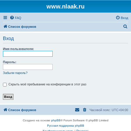
www.nlaak.ru
FAQ
Вход
П
Список форумов
о
Вход
и
с
Имя пользователя:
к
Пароль:
Забыли пароль?
Скрыть моё пребывание на конференции в этот раз
Список форумов
Часовой пояс:
UTC+04:00
Создано на основе
phpBB
® Forum Software © phpBB Limited
Русская поддержка phpBB
Конфиденциальность
|
Правила