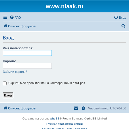
www.nlaak.ru
FAQ
Вход
П
Список форумов
о
Вход
и
с
Имя пользователя:
к
Пароль:
Забыли пароль?
Скрыть моё пребывание на конференции в этот раз
Список форумов
Часовой пояс:
UTC+04:00
Создано на основе
phpBB
® Forum Software © phpBB Limited
Русская поддержка phpBB
Конфиденциальность
|
Правила