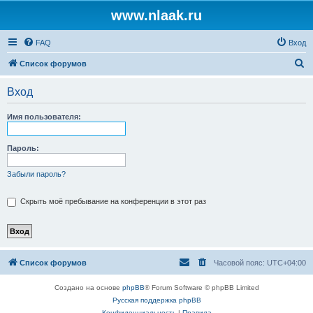
www.nlaak.ru
FAQ
Вход
П
Список форумов
о
Вход
и
с
Имя пользователя:
к
Пароль:
Забыли пароль?
Скрыть моё пребывание на конференции в этот раз
Список форумов
Часовой пояс:
UTC+04:00
Создано на основе
phpBB
® Forum Software © phpBB Limited
Русская поддержка phpBB
Конфиденциальность
|
Правила