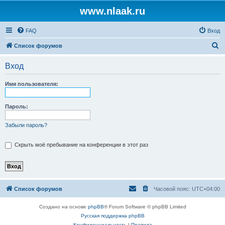
www.nlaak.ru
FAQ
Вход
П
Список форумов
о
Вход
и
с
Имя пользователя:
к
Пароль:
Забыли пароль?
Скрыть моё пребывание на конференции в этот раз
Список форумов
Часовой пояс:
UTC+04:00
Создано на основе
phpBB
® Forum Software © phpBB Limited
Русская поддержка phpBB
Конфиденциальность
|
Правила