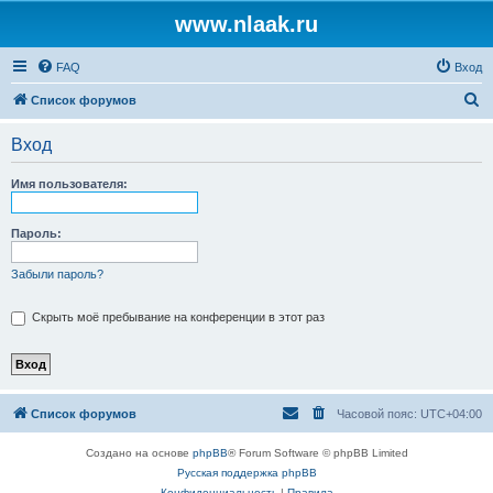
www.nlaak.ru
FAQ
Вход
П
Список форумов
о
Вход
и
с
Имя пользователя:
к
Пароль:
Забыли пароль?
Скрыть моё пребывание на конференции в этот раз
Список форумов
Часовой пояс:
UTC+04:00
Создано на основе
phpBB
® Forum Software © phpBB Limited
Русская поддержка phpBB
Конфиденциальность
|
Правила