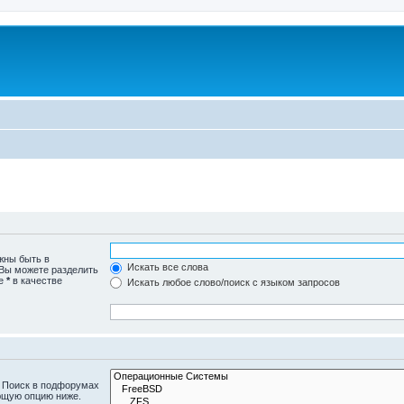
жны быть в
Искать все слова
 Вы можете разделить
те
*
в качестве
Искать любое слово/поиск с языком запросов
. Поиск в подфорумах
ющую опцию ниже.