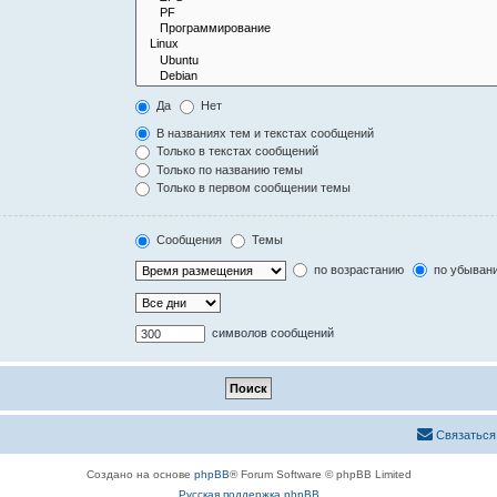
Да
Нет
В названиях тем и текстах сообщений
Только в текстах сообщений
Только по названию темы
Только в первом сообщении темы
Сообщения
Темы
по возрастанию
по убыван
символов сообщений
Связаться
Создано на основе
phpBB
® Forum Software © phpBB Limited
Русская поддержка phpBB