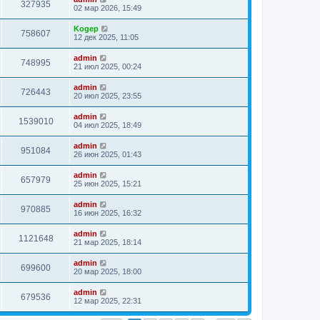
327935
02 мар 2026, 15:49
Kogep
758607
12 дек 2025, 11:05
admin
748995
21 июл 2025, 00:24
admin
726443
20 июл 2025, 23:55
admin
1539010
04 июл 2025, 18:49
admin
951084
26 июн 2025, 01:43
admin
657979
25 июн 2025, 15:21
admin
970885
16 июн 2025, 16:32
admin
1121648
21 мар 2025, 18:14
admin
699600
20 мар 2025, 18:00
admin
679536
12 мар 2025, 22:31