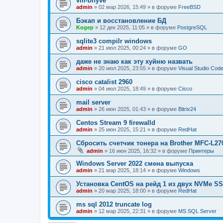
vm-bhyve
admin
»
02 мар 2026, 15:49
» в форуме
FreeBSD
Бэкап и восстановление БД
Kogep
»
12 дек 2025, 11:05
» в форуме
PostgreSQL
sqlite3 compilr windows
admin
»
21 июл 2025, 00:24
» в форуме
GO
даже не знаю как эту хуйню назвать
admin
»
20 июл 2025, 23:55
» в форуме
Visual Studio Cod
cisco catalist 2960
admin
»
04 июл 2025, 18:49
» в форуме
Cisco
mail server
admin
»
26 июн 2025, 01:43
» в форуме
Bitrix24
Centos Stream 9 firewalld
admin
»
25 июн 2025, 15:21
» в форуме
RedHat
Сбросить счетчик тонера на Brother MFC-L2
admin
»
16 июн 2025, 16:32
» в форуме
Принтеры
Windows Server 2022 смена выпуска
admin
»
21 мар 2025, 18:14
» в форуме
Windows
Установка CentOS на рейд 1 из двух NVMe SS
admin
»
20 мар 2025, 18:00
» в форуме
RedHat
ms sql 2012 truncate log
admin
»
12 мар 2025, 22:31
» в форуме
MS SQL Server