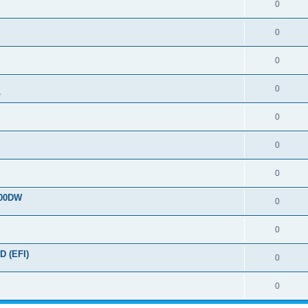
0
0
0
0
e
0
0
0
700DW
0
0
D (EFI)
0
0