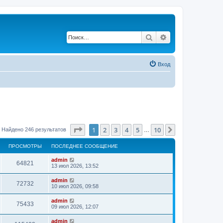
Поиск
Расширенный по
Вход
Страница
1
из
10
1
2
3
4
5
10
След.
Найдено 246 результатов
…
ПРОСМОТРЫ
ПОСЛЕДНЕЕ СООБЩЕНИЕ
admin
64821
13 июл 2026, 13:52
admin
72732
10 июл 2026, 09:58
admin
75433
09 июл 2026, 12:07
admin