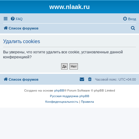
www.nlaak.ru
FAQ
Вход
П
Список форумов
о
Удалить cookies
и
с
Вы уверены, что хотите удалить все cookie, установленные данной
конференцией?
к
Список форумов
Часовой пояс:
UTC+04:00
Создано на основе
phpBB
® Forum Software © phpBB Limited
Русская поддержка phpBB
Конфиденциальность
|
Правила