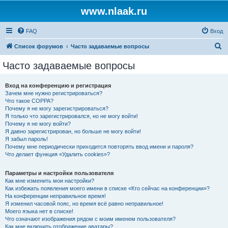
www.nlaak.ru
FAQ
Вход
П
Список форумов
Часто задаваемые вопросы
о
Часто задаваемые вопросы
и
с
Вход на конференцию и регистрация
Зачем мне нужно регистрироваться?
к
Что такое COPPA?
Почему я не могу зарегистрироваться?
Я только что зарегистрировался, но не могу войти!
Почему я не могу войти?
Я давно зарегистрирован, но больше не могу войти!
Я забыл пароль!
Почему мне периодически приходится повторять ввод имени и пароля?
Что делает функция «Удалить cookies»?
Параметры и настройки пользователя
Как мне изменить мои настройки?
Как избежать появления моего имени в списке «Кто сейчас на конференции»?
На конференции неправильное время!
Я изменил часовой пояс, но время всё равно неправильное!
Моего языка нет в списке!
Что означают изображения рядом с моим именем пользователя?
Как мне включить отображение аватары?