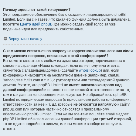
Почему здесь нет такой-то функции?
Это программное обеспечение было создано и лицензировано phpBB
Limited. Если вы считаете, что какая-то функция должна быть добавлена,
посетите
Центр идей phpBB
, где можно отдать свой голос за уже
поданные идеи или предложить собственные.
Вернуться к началу
С кем можно связаться по вопросу некорректного использования и/или
юридических вопросов, связанных с этой конференцией?
Вы можете связаться с любым из администраторов, перечисленных в
списке на странице «Наша команда». Если вы не получили ответа,
свяжитесь с владельцем домена (сделайте
whois lookup
) или, если
конференция находится на бесплатном домене (например, chat.ru,
Yahoo!, free.fr, f2s.com и т. п.), с руководством или техподдержкой данного
домена. Учтите, что phpBB Limited
не имеет никакого контроля над
данной конференцией
и не может нести никакой ответственности за то,
кем и как данная конференция используется. Не обращайтесь к phpBB
Limited по юридическим вопросам (о приостановке работы конференции,
ответственности за неё и т. д.), которые
не относятся напрямую
к сайту
phpBB.com или которые частично относятся к программному
обеспечению phpBB Limited. Если же вы всё-таки пошлёте email в адрес
phpBB Limited об использовании данной конференции
третьей стороной
,
то не ждите подробного письма, или вы можете вообще не получить
ответа.